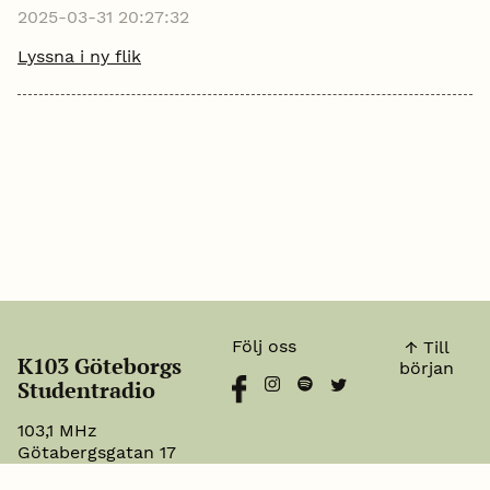
mer
2025-03-31 20:27:32
Lyssna i ny flik
Följ oss
↑ Till
K103 Göteborgs
början
Studentradio
103,1 MHz
Götabergsgatan 17
info@k103.se