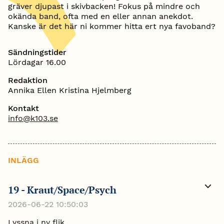
gräver djupast i skivbacken! Fokus på mindre och
okända band, ofta med en eller annan anekdot.
Kanske är det här ni kommer hitta ert nya favoband?
Sändningstider
Lördagar 16.00
Redaktion
Annika Ellen Kristina Hjelmberg
Kontakt
info@k103.se
INLÄGG
19 - Kraut/Space/Psych
Visa
mer
2026-06-22 10:50:03
Lyssna i ny flik